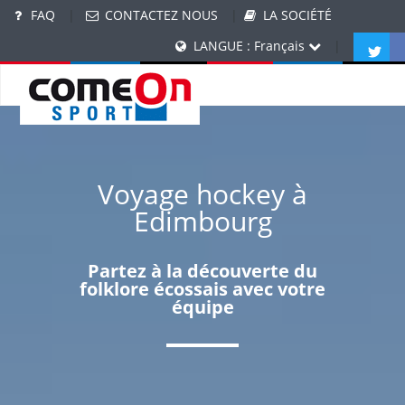
FAQ
|
CONTACTEZ NOUS
|
LA SOCIÉTÉ
LANGUE : Français
|
Voyage hockey à
Edimbourg
Partez à la découverte du
folklore écossais avec votre
équipe